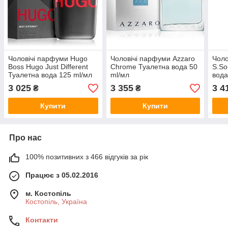
Чоловічі парфуми Hugo
Чоловічі парфуми Azzaro
Чоло
Boss Hugo Just Different
Chrome Туалетна вода 50
S.So
Туалетна вода 125 ml/мл
ml/мл
вода
3 025
3 355
3 4
₴
₴
Купити
Купити
Про нас
100% позитивних з 466 відгуків за рік
Працює з 05.02.2016
м. Костопіль
Костопіль, Україна
Контакти