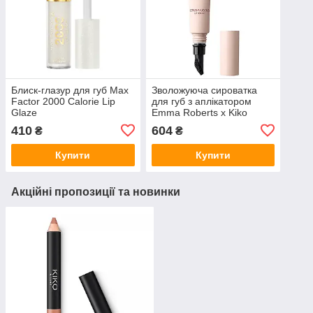
Блиск-глазур для губ Max
Зволожуюча сироватка
Factor 2000 Calorie Lip
для губ з аплікатором
Glaze
Emma Roberts x Kiko
Milano Scrub-A-Licious Lip
410
604
₴
₴
Serum
Купити
Купити
Акційні пропозиції та новинки