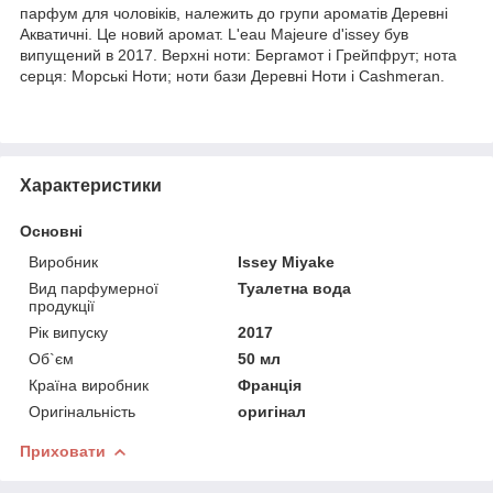
парфум для чоловіків, належить до групи ароматів Деревні
Акватичні. Це новий аромат. L'eau Majeure d'issey був
випущений в 2017. Верхні ноти: Бергамот і Грейпфрут; нота
серця: Морські Ноти; ноти бази Деревні Ноти і Cashmeran.
Характеристики
Основні
Виробник
Issey Miyake
Вид парфумерної
Туалетна вода
продукції
Рік випуску
2017
Об`єм
50 мл
Країна виробник
Франція
Оригінальність
оригінал
Приховати