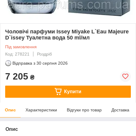
Чоловічі парфуми Issey Miyake L`Eau Majeure
D`issey Туалетна вода 50 ml/мл
Під замовлення
Код: 278221
Роздріб
Відправка з
30 серпня 2026
7 205
₴
Купити
Опис
Характеристики
Відгуки про товар
Доставка
Опис