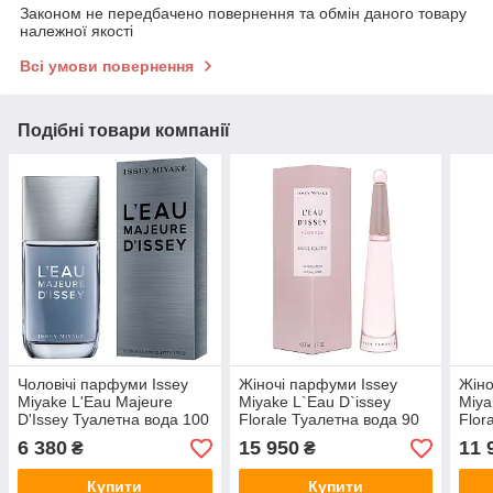
Законом не передбачено повернення та обмін даного товару
належної якості
Всі умови повернення
Подібні товари компанії
Чоловічі парфуми Issey
Жіночі парфуми Issey
Жіно
Miyake L'Eau Majeure
Miyake L`Eau D`issey
Miya
D'Issey Туалетна вода 100
Florale Туалетна вода 90
Flor
ml/мл
ml/мл
ml/м
6 380
15 950
11 
₴
₴
Купити
Купити