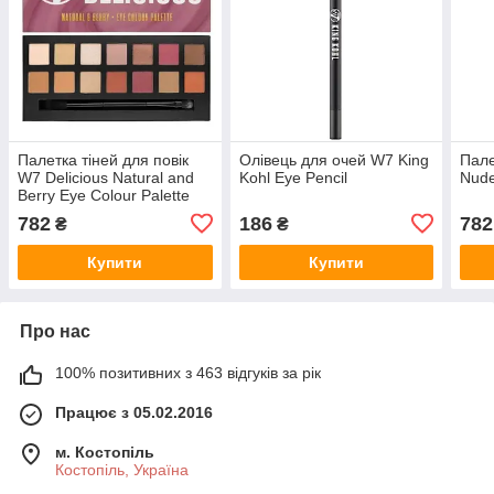
Палетка тіней для повік
Олівець для очей W7 King
Пале
W7 Delicious Natural and
Kohl Eye Pencil
Nude
Berry Eye Colour Palette
Paleta
782
186
782
₴
₴
Купити
Купити
Про нас
100% позитивних з 463 відгуків за рік
Працює з 05.02.2016
м. Костопіль
Костопіль, Україна