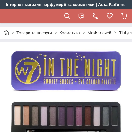
Інтернет-магазин парфумерії та косметики | Aura Parfums
Товари та послуги
Косметика
Макіяж очей
Тіні дл