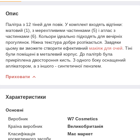
Опис
Палітра з 12 тіней для повік. У комплект входять відтінки:
матовий (1), з мерехтливими частинками (5) і атлас з
частинками (6). Кольори ідеально підходять для вечірніх
прогулянок. Ніжна текстура добре розтікається. Завдяки
цьому ви зможете створити ефективний
макіяж для очей
. Тіні
були поміщені в металевий корпус. До палітрb була
прикріплена двостороння кисть. З одного боку оснащений
аплікатором, а з іншого - синтетичної пензлем.
Приховати
Характеристики
Основні
Виробник
W7 Cosmetics
Країна виробник
Великобританія
Класифікація
Мас маркет
косметичного засобу