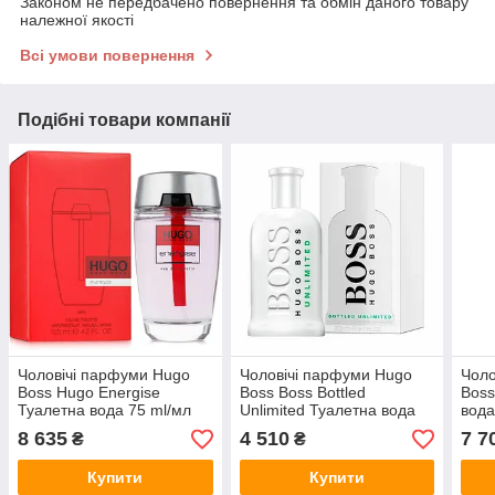
Законом не передбачено повернення та обмін даного товару
належної якості
Всі умови повернення
Подібні товари компанії
Чоловічі парфуми Hugo
Чоловічі парфуми Hugo
Чоло
Boss Hugo Energise
Boss Boss Bottled
Boss
Туалетна вода 75 ml/мл
Unlimited Туалетна вода
вода
200 ml/мл
8 635
4 510
7 7
₴
₴
Купити
Купити