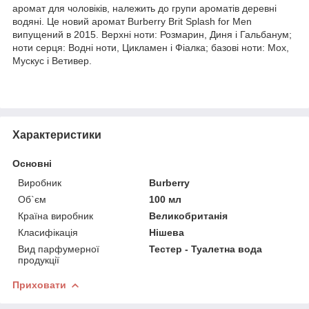
аромат для чоловіків, належить до групи ароматів деревні
водяні. Це новий аромат Burberry Brit Splash for Men
випущений в 2015. Верхні ноти: Розмарин, Диня і Гальбанум;
ноти серця: Водні ноти, Цикламен і Фіалка; базові ноти: Мох,
Мускус і Ветивер.
Характеристики
Основні
Виробник
Burberry
Об`єм
100 мл
Країна виробник
Великобританія
Класифікація
Нішева
Вид парфумерної
Тестер - Туалетна вода
продукції
Приховати