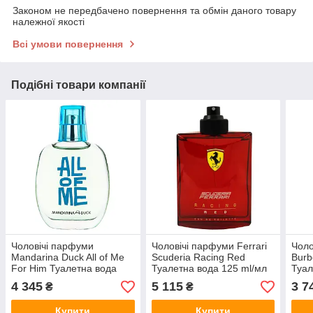
Законом не передбачено повернення та обмін даного товару
належної якості
Всі умови повернення
Подібні товари компанії
Чоловічі парфуми
Чоловічі парфуми Ferrari
Чоло
Mandarina Duck All of Me
Scuderia Racing Red
Burb
For Him Туалетна вода
Туалетна вода 125 ml/мл
Туал
100 ml/мл Тестер
Тестер
4 345
5 115
3 7
₴
₴
Купити
Купити