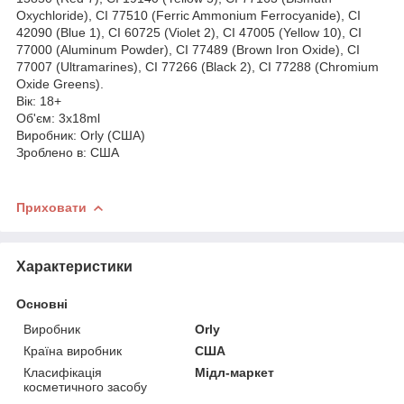
Oxychloride), CI 77510 (Ferric Ammonium Ferrocyanide), CI
42090 (Blue 1), CI 60725 (Violet 2), CI 47005 (Yellow 10), CI
77000 (Aluminum Powder), CI 77489 (Brown Iron Oxide), CI
77007 (Ultramarines), CI 77266 (Black 2), CI 77288 (Chromium
Oxide Greens).
Вік: 18+
Об'єм: 3х18ml
Виробник: Orly (США)
Зроблено в: США
Приховати
Характеристики
Основні
Виробник
Orly
Країна виробник
США
Класифікація
Мідл-маркет
косметичного засобу