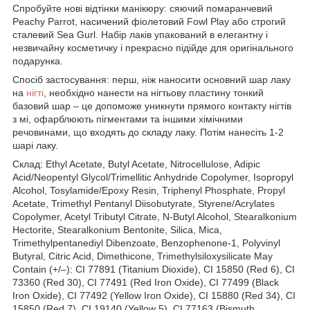
Спробуйте нові відтінки манікюру: сяючий помаранчевий
Peachy Parrot, насичений фіолетовий Fowl Play або строгий
сталевий Sea Gurl. Набір лаків упакований в елегантну і
незвичайну косметичку і прекрасно підійде для оригінального
подарунка.
Спосіб застосування: перш, ніж наносити основний шар лаку
на
нігті
, необхідно нанести на нігтьову пластину тонкий
базовий шар – це допоможе уникнути прямого контакту нігтів
з мі, офарблюють пігментами та іншими хімічними
речовинами, що входять до складу лаку. Потім нанесіть 1-2
шарі лаку.
Склад: Ethyl Acetate, Butyl Acetate, Nitrocellulose, Adipic
Acid/Neopentyl Glycol/Trimellitic Anhydride Copolymer, Isopropyl
Alcohol, Tosylamide/Epoxy Resin, Triphenyl Phosphate, Propyl
Acetate, Trimethyl Pentanyl Diisobutyrate, Styrene/Acrylates
Copolymer, Acetyl Tributyl Citrate, N-Butyl Alcohol, Stearalkonium
Hectorite, Stearalkonium Bentonite, Silica, Mica,
Trimethylpentanediyl Dibenzoate, Benzophenone-1, Polyvinyl
Butyral, Citric Acid, Dimethicone, Trimethylsiloxysilicate May
Contain (+/–): CI 77891 (Titanium Dioxide), CI 15850 (Red 6), CI
73360 (Red 30), CI 77491 (Red Iron Oxide), CI 77499 (Black
Iron Oxide), CI 77492 (Yellow Iron Oxide), CI 15880 (Red 34), CI
15850 (Red 7), CI 19140 (Yellow 5), CI 77163 (Bismuth