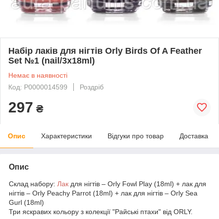
Набір лаків для нігтів Orly Birds Of A Feather
Set №1 (nail/3х18ml)
Немає в наявності
Код: P0000014599
Роздріб
297
₴
Опис
Характеристики
Відгуки про товар
Доставка
Опис
Склад набору:
Лак
для нігтів – Orly Fowl Play (18ml) + лак для
нігтів – Orly Peachy Parrot (18ml) + лак для нігтів – Orly Sea
Gurl (18ml)
Три яскравих кольору з колекції "Райські птахи" від ORLY.