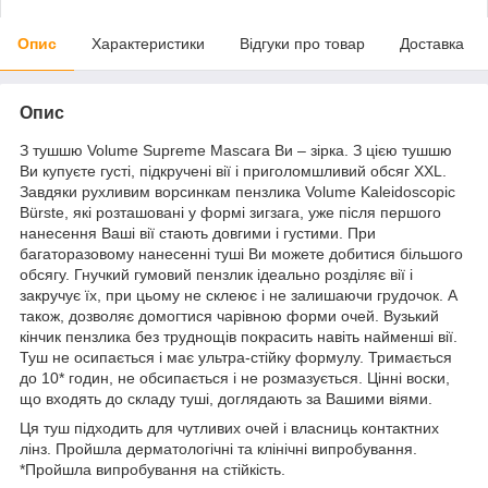
Опис
Характеристики
Відгуки про товар
Доставка
Опис
З тушшю Volume Supreme Mascara Ви – зірка. З цією тушшю
Ви купуєте густі, підкручені вії і приголомшливий обсяг XXL.
Завдяки рухливим ворсинкам пензлика Volume Kaleidoscopic
Bürste, які розташовані у формі зигзага, уже після першого
нанесення Ваші вії стають довгими і густими. При
багаторазовому нанесенні туші Ви можете добитися більшого
обсягу. Гнучкий гумовий пензлик ідеально розділяє вії і
закручує їх, при цьому не склеює і не залишаючи грудочок. А
також, дозволяє домогтися чарівною форми очей. Вузький
кінчик пензлика без труднощів покрасить навіть найменші вії.
Туш не осипається і має ультра-стійку формулу. Тримається
до 10* годин, не обсипається і не розмазується. Цінні воски,
що входять до складу туші, доглядають за Вашими віями.
Ця туш підходить для чутливих очей і власниць контактних
лінз. Пройшла дерматологічні та клінічні випробування.
*Пройшла випробування на стійкість.