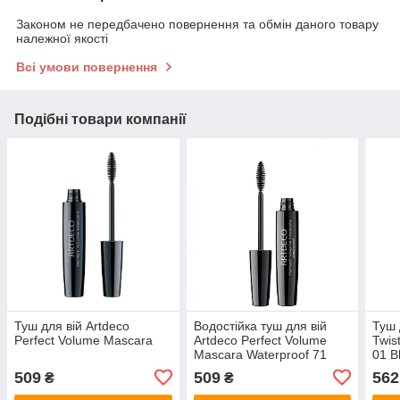
Законом не передбачено повернення та обмін даного товару
належної якості
Всі умови повернення
Подібні товари компанії
Туш для вій Artdeco
Водостійка туш для вій
Туш 
Perfect Volume Mascara
Artdeco Perfect Volume
Twis
Mascara Waterproof 71
01 B
Black
509
509
562
₴
₴