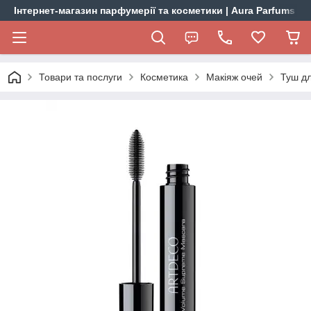
Інтернет-магазин парфумерії та косметики | Aura Parfums
Товари та послуги
Косметика
Макіяж очей
Туш дл