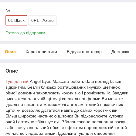
№
01 Black
6P1 - Azure
Готово до відправки
Опис
Характеристики
Відгуки про товар
Доставка
Опис
Туш для вій
Angel Eyes Mascara робить Ваш погляд більш
відкритим. Безліч близько розташованих гнучких щетинок
різної довжини захоплюють кожну вію і розчісують їх. Завдяки
високотехнологічній щіточці спеціальної форми Ви можете
ідеально виконати макіяж «очі ангела»: тонкий наконечник
щіточки дозволяє дістатися навіть до самих коротких вій.
Більш широкою частиною щіточки Ви підкреслюєте куточки
очей і оптично збільшує очі. Збалансоване поєднання воску
забезпечує ідеальний обсяг з ефектом нарощених вій і в той
же час доглядає за віями. Ідеальна туш для створення