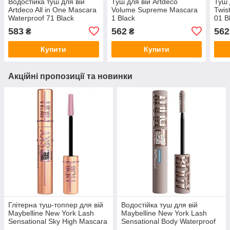
Водостійка туш для вій
Туш для вій Artdeco
Туш 
Artdeco All in One Mascara
Volume Supreme Mascara
Twis
Waterproof 71 Black
1 Black
01 B
583
562
562
₴
₴
Купити
Купити
Акційні пропозиції та новинки
Глітерна туш-топпер для вій
Водостійка туш для вій
Maybelline New York Lash
Maybelline New York Lash
Sensational Sky High Mascara
Sensational Body Waterproof
Gold Glitz
Black