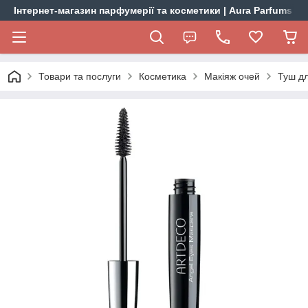
Інтернет-магазин парфумерії та косметики | Aura Parfums
Товари та послуги
Косметика
Макіяж очей
Туш дл