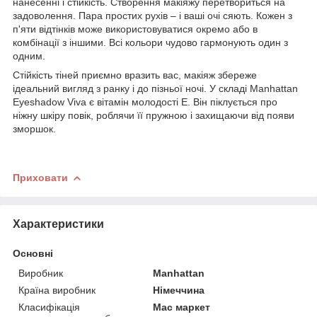
нанесенні і стійкість. Створення макіяжу перетвориться на
задоволення. Пара простих рухів – і ваші очі сяють. Кожен з
п'яти відтінків може використовуватися окремо або в
комбінації з іншими. Всі кольори чудово гармонують один з
одним.
Стійкість тіней приємно вразить вас, макіяж збереже
ідеальний вигляд з ранку і до пізньої ночі. У складі Manhattan
Eyeshadow Viva є вітамін молодості Е. Він піклується про
ніжну шкіру повік, роблячи її пружною і захищаючи від появи
зморшок.
Приховати
Характеристики
Основні
Виробник
Manhattan
Країна виробник
Німеччина
Класифікація
Мас маркет