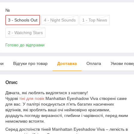
№
3 - Schools Out
4 - Night Sounds
1 - Top News
2 - Watching Stars
Готово до відправки
ки
Відгуки про товар
Доставка
Оплата
Умови пове
Опис
Дівчата, які люблять виділятися з натовпу!
Чудові
тіні для повік
Manhattan Eyeshadow Viva створені саме
для вас. У палітрі поєднується п'ять багатих насичених
відтінків, які зроблять ваші очі неймовірно красивими,
додадуть погляду виразності, глибини і чарівності, перед яким
неможливо встояти.
Серед достоїнств тіней Manhattan Eyeshadow Viva – легкість в