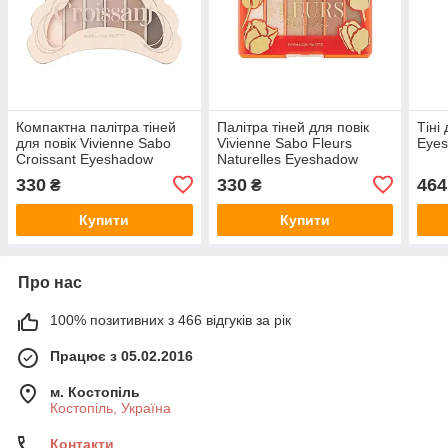
Компактна палітра тіней
Палітра тіней для повік
Тіні
для повік Vivienne Sabo
Vivienne Sabo Fleurs
Eyes
Croissant Eyeshadow
Naturelles Eyeshadow
Palette
Palette
330
330
464
₴
₴
Купити
Купити
Про нас
100% позитивних з 466 відгуків за рік
Працює з 05.02.2016
м. Костопіль
Костопіль, Україна
Контакти