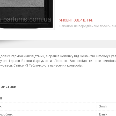
Законом не передбачено поверненн
дових, гармонійних відтінки, зібрані в новинку від Gosh - тіні Smokey E
у світі краси. Важливі аргументи: -Ланолін. -Антіоксіданти. -Інтенсивніст
ються. Стійке. -З Табличкою з нанесення кольорів.
еристики
І
к
Gosh
виробник
Данія