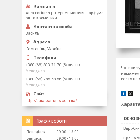
Aura Parfums | Інтернет-магазин парфуме
рії та косметики
Василь
Костопіль, Україна
+380 (68) 833-71-70
Василий
Чотири чу
Менеджер
макіяжем 
+380 (66) 785-58-56
Розтушову
Василий
Менеджер
http://aura-parfums.com.ua/
Характ
ОСНОВН
Графік роботи
Виробни
Понеділок
09:00
18:00
Країна 
Вівторок
09:00
18:00