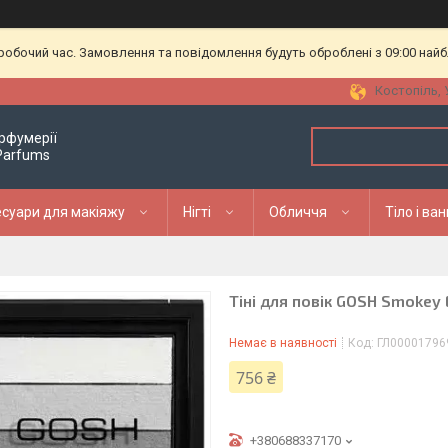
еробочий час. Замовлення та повідомлення будуть оброблені з 09:00 найб
Костопіль, 
рфумерії
 Parfums
суари для макіяжу
Нігті
Обличчя
Тіло і ва
Тіні для повік GOSH Smokey 
Немає в наявності
Код:
ГЛ00001796
756 ₴
+380688337170