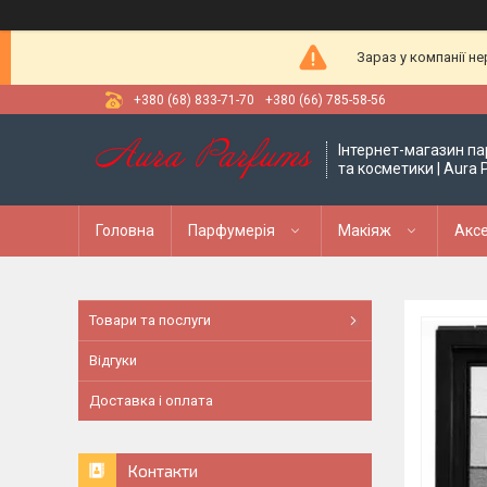
Зараз у компанії н
+380 (68) 833-71-70
+380 (66) 785-58-56
Інтернет-магазин па
та косметики | Aura
Головна
Парфумерія
Макіяж
Аксе
Товари та послуги
Відгуки
Доставка і оплата
Контакти