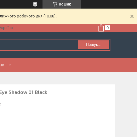
Кошик
лижчого робочого дня (10.08).
Україна
Пошук...
нна
Eye Shadow 01 Black
9