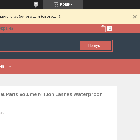
Кошик
ижчого робочого дня (сьогодні).
Україна
Пошук...
нна
eal Paris Volume Million Lashes Waterproof
412