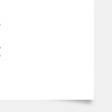
s
т
а