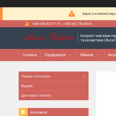
Зараз у компанії нер
+380 (68) 833-71-70
+380 (66) 785-58-56
Інтернет-магазин па
та косметики | Aura
Головна
Парфумерія
Макіяж
Аксе
Товари та послуги
Відгуки
Доставка і оплата
Контакти