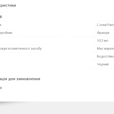
еристики
І
к
L'oreal Pari
виробник
Франція
10.2 мл
кація косметичного засобу
Мас марке
Водостійк
Чорний
ація для замовлення
 ₴