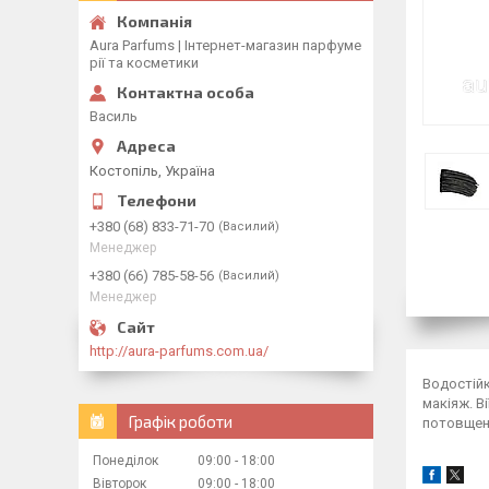
Aura Parfums | Інтернет-магазин парфуме
рії та косметики
Василь
Костопіль, Україна
+380 (68) 833-71-70
Василий
Менеджер
+380 (66) 785-58-56
Василий
Менеджер
http://aura-parfums.com.ua/
Водостій
макіяж. В
Графік роботи
потовщенн
Понеділок
09:00
18:00
Вівторок
09:00
18:00