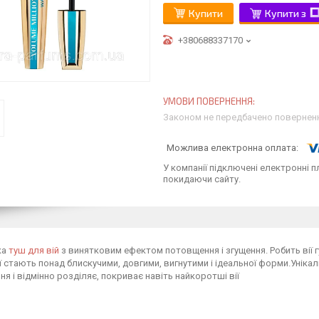
Купити
Купити з
+380688337170
Законом не передбачено поверненн
У компанії підключені електронні п
покидаючи сайту.
ка
туш для вій
з винятковим ефектом потовщення і згущення. Робить вії гу
ії стають понад блискучими, довгими, вигнутими і ідеальної форми.Унік
я і відмінно розділяє, покриває навіть найкоротші вії