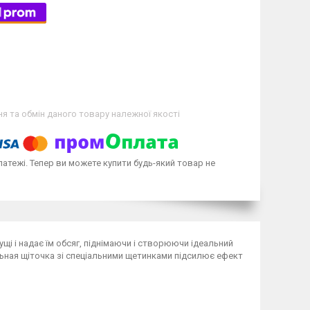
я та обмін даного товару належної якості
латежі. Тепер ви можете купити будь-який товар не
щі і надає їм обсяг, піднімаючи і створюючи ідеальний
альная щіточка зі спеціальними щетинками підсилює ефект