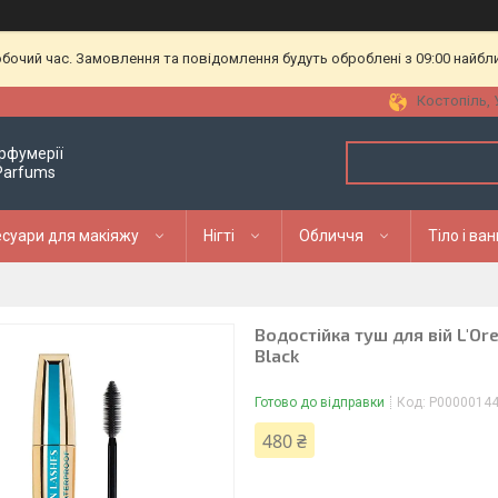
обочий час. Замовлення та повідомлення будуть оброблені з 09:00 найбл
Костопіль, 
рфумерії
 Parfums
суари для макіяжу
Нігті
Обличчя
Тіло і ва
Водостійка туш для вій L'Or
Black
Готово до відправки
Код:
P0000014
480 ₴