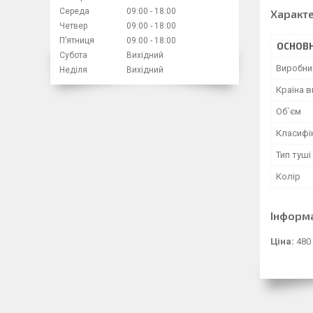
Середа
09:00
18:00
Характ
Четвер
09:00
18:00
Пʼятниця
09:00
18:00
ОСНОВН
Субота
Вихідний
Виробни
Неділя
Вихідний
Країна 
Об`єм
Класифі
Тип туші
Колір
Інформ
Ціна:
480