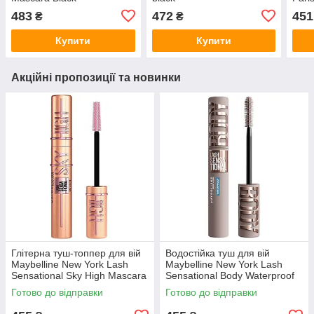
Fore
483
472
451
₴
₴
Купити
Купити
Акційні пропозиції та новинки
Глітерна туш-топпер для вій
Водостійка туш для вій
Maybelline New York Lash
Maybelline New York Lash
Sensational Sky High Mascara
Sensational Body Waterproof
Gold Glitz
Black
Готово до відправки
Готово до відправки