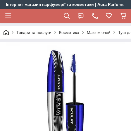
Інтернет-магазин парфумерії та косметики | Aura Parfums
Товари та послуги
Косметика
Макіяж очей
Туш дл