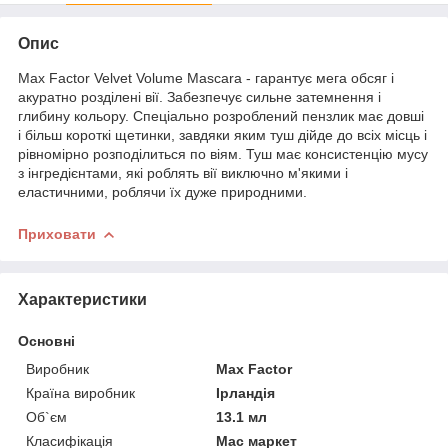
Опис
Max Factor Velvet Volume Mascara - гарантує мега обсяг і
акуратно розділені вії. Забезпечує сильне затемнення і
глибину кольору. Спеціально розроблений пензлик має довші
і більш короткі щетинки, завдяки яким туш дійде до всіх місць і
рівномірно розподілиться по віям. Туш має консистенцію мусу
з інгредієнтами, які роблять вії виключно м'якими і
еластичними, роблячи їх дуже природними.
Приховати
Характеристики
Основні
Виробник
Max Factor
Країна виробник
Ірландія
Об`єм
13.1 мл
Класифікація
Мас маркет