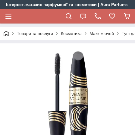
Інтернет-магазин парфумерії та косметики | Aura Parfums
Товари та послуги
Косметика
Макіяж очей
Туш дл