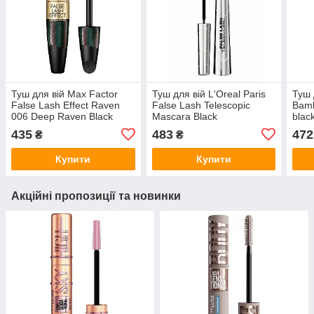
Туш для вій Max Factor
Туш для вій L'Oreal Paris
Туш 
False Lash Effect Raven
False Lash Telescopic
Bamb
006 Deep Raven Black
Mascara Black
blac
435
483
472
₴
₴
Купити
Купити
Акційні пропозиції та новинки