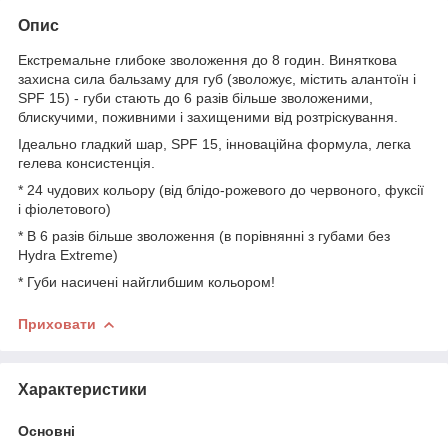
Опис
Екстремальне глибоке зволоження до 8 годин. Виняткова
захисна сила бальзаму для губ (зволожує, містить алантоїн і
SPF 15) - губи стають до 6 разів більше зволоженими,
блискучими, поживними і захищеними від розтріскування.
Ідеально гладкий шар, SPF 15, інноваційна формула, легка
гелева консистенція.
* 24 чудових кольору (від блідо-рожевого до червоного, фуксії
і фіолетового)
* В 6 разів більше зволоження (в порівнянні з губами без
Hydra Extreme)
* Губи насичені найглибшим кольором!
Приховати
Характеристики
Основні