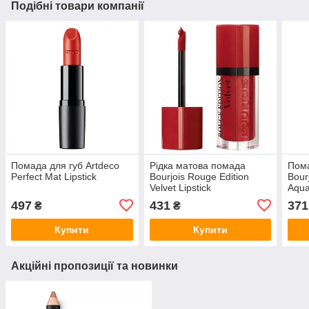
Подібні товари компанії
Помада для губ Artdeco
Рідка матова помада
Пома
Perfect Mat Lipstick
Bourjois Rouge Edition
Bour
Velvet Lipstick
Aqu
497
431
371
₴
₴
Купити
Купити
Акційні пропозиції та новинки