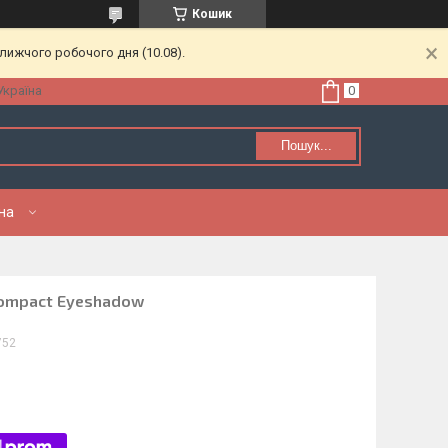
Кошик
лижчого робочого дня (10.08).
Україна
Пошук...
нна
 Compact Eyeshadow
752