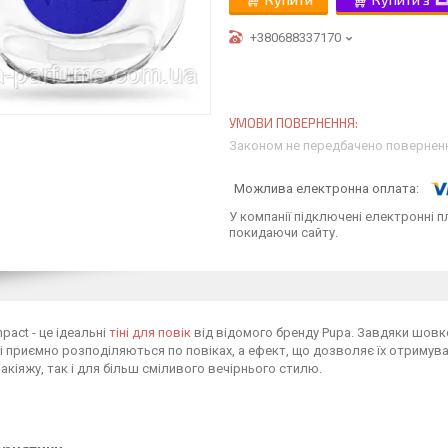
+380688337170
Законом не передбачено поверненн
У компанії підключені електронні п
покидаючи сайту.
act - це ідеальні
тіні для повік
від відомого бренду Pupa. Завдяки шовко
о і приємно розподіляються по повіках, а ефект, що дозволяє їх отримува
акіяжу, так і для більш сміливого вечірнього стилю.