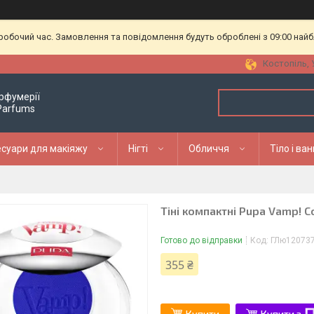
еробочий час. Замовлення та повідомлення будуть оброблені з 09:00 найб
Костопіль, 
рфумерії
 Parfums
суари для макіяжу
Нігті
Обличчя
Тіло і ва
Тіні компактні Pupa Vamp!
Готово до відправки
Код:
ГЛю12073
355 ₴
Купити
Купити з