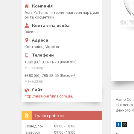
Aura Parfums | Інтернет-магазин парфуме
рії та косметики
Василь
Костопіль, Україна
+380 (68) 833-71-70
Василий
Менеджер
+380 (66) 785-58-56
Василий
Менеджер
http://aura-parfums.com.ua/
Vamp Comp
тіні легк
денного м
Графік роботи
Понеділок
09:00
18:00
Вівторок
09:00
18:00