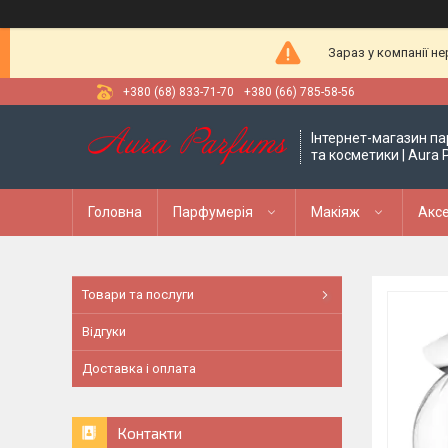
Зараз у компанії н
+380 (68) 833-71-70
+380 (66) 785-58-56
Інтернет-магазин па
та косметики | Aura
Головна
Парфумерія
Макіяж
Аксе
Товари та послуги
Відгуки
Доставка і оплата
Контакти