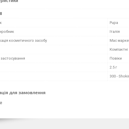
еристики
І
к
Pupa
виробник
Італія
кація косметичного засобу
Мас марке
й
Компактні
 застосування
Повіки
2.5 г
300 - Shoki
ація для замовлення
 ₴