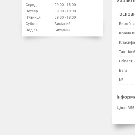
Характ
Середа
09:00
18:00
Четвер
09:00
18:00
ОСНОВН
Пʼятниця
09:00
18:00
Виробни
Субота
Вихідний
Неділя
Вихідний
Країна 
Класифі
Тип тіне
Область
Вага
№
Інформ
Ціна:
355