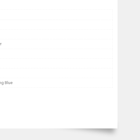
т
ng Blue