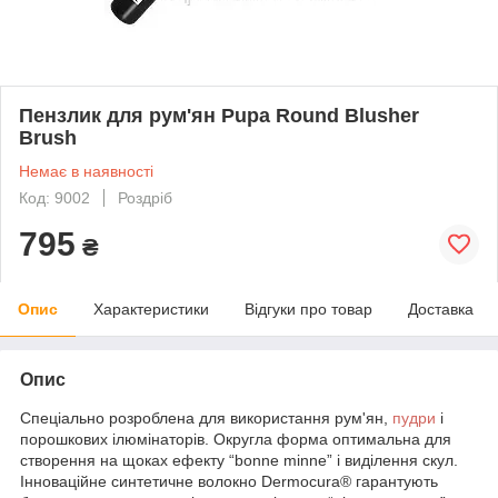
Пензлик для рум'ян Pupa Round Blusher
Brush
Немає в наявності
Код: 9002
Роздріб
795
₴
Опис
Характеристики
Відгуки про товар
Доставка
Опис
Спеціально розроблена для використання рум'ян,
пудри
і
порошкових ілюмінаторів. Округла форма оптимальна для
створення на щоках ефекту “bonne minne” і виділення скул.
Інноваційне синтетичне волокно Dermocura® гарантують