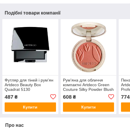
Подібні товари компанії
Футляр для тіней і рум'ян
Рум'яна для обличчя
Пенз
Artdeco Beauty Box
компактні Artdeco Green
Artd
Quadrat 5130
Couture Silky Powder Blush
Prof
487
608
774
₴
₴
Купити
Купити
Про нас