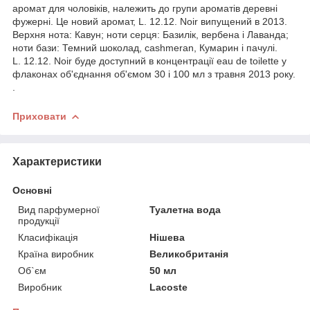
аромат для чоловіків, належить до групи ароматів деревні
фужерні. Це новий аромат, L. 12.12. Noir випущений в 2013.
Верхня нота: Кавун; ноти серця: Базилік, вербена і Лаванда;
ноти бази: Темний шоколад, cashmeran, Кумарин і пачулі.
L. 12.12. Noir буде доступний в концентрації eau de toilette у
флаконах об'єднання об'ємом 30 і 100 мл з травня 2013 року.
.
Приховати
Характеристики
Основні
Вид парфумерної
Туалетна вода
продукції
Класифікація
Нішева
Країна виробник
Великобританія
Об`єм
50 мл
Виробник
Lacoste