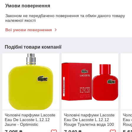
Умови повернення
Законом не передбачено повернення та обмін даного товару
належної якості
Всі умови повернення
Подібні товари компанії
Чоловічі парфуми Lacoste
Чоловічі парфуми Lacoste
Чоло
Eau De Lacoste L.12.12
Eau De Lacoste L.12.12
Eau 
Jaune - Optimistic
Rouge Туалетна вода 100
Roug
Туалетна вода 100 ml/мл
ml/мл
ml/м