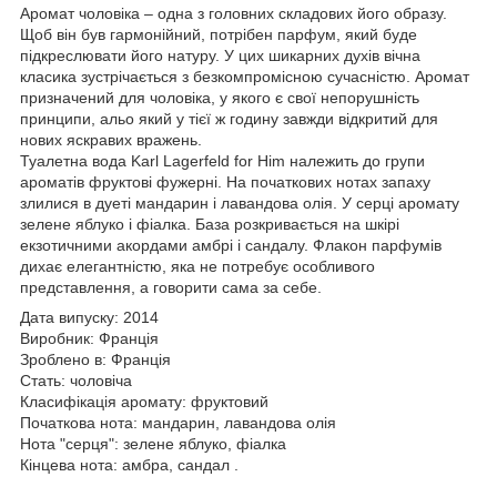
Аромат чоловіка – одна з головних складових його образу.
Щоб він був гармонійний, потрібен парфум, який буде
підкреслювати його натуру. У цих шикарних духів вічна
класика зустрічається з безкомпромісною сучасністю. Аромат
призначений для чоловіка, у якого є свої непорушність
принципи, альо який у тієї ж годину завжди відкритий для
нових яскравих вражень.
Туалетна вода Karl Lagerfeld for Him належить до групи
ароматів фруктові фужерні. На початкових нотах запаху
злилися в дуеті мандарин і лавандова олія. У серці аромату
зелене яблуко і фіалка. База розкривається на шкірі
екзотичними акордами амбрі і сандалу. Флакон парфумів
дихає елегантністю, яка не потребує особливого
представлення, а говорити сама за себе.
Дата випуску: 2014
Виробник: Франція
Зроблено в: Франція
Стать: чоловіча
Класифікація аромату: фруктовий
Початкова нота: мандарин, лавандова олія
Нота "серця": зелене яблуко, фіалка
Кінцева нота: амбра, сандал .