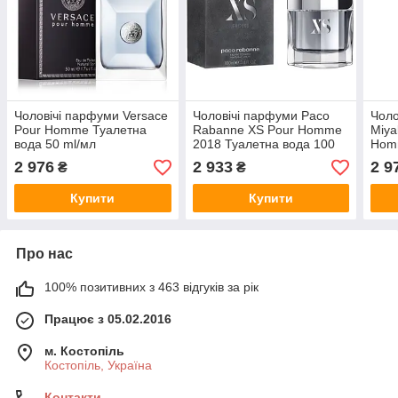
Чоловічі парфуми Versace
Чоловічі парфуми Paco
Чоло
Pour Homme Туалетна
Rabanne XS Pour Homme
Miya
вода 50 ml/мл
2018 Туалетна вода 100
Homm
ml/мл
вода
2 976
2 933
2 9
₴
₴
Купити
Купити
Про нас
100% позитивних з 463 відгуків за рік
Працює з 05.02.2016
м. Костопіль
Костопіль, Україна
Контакти