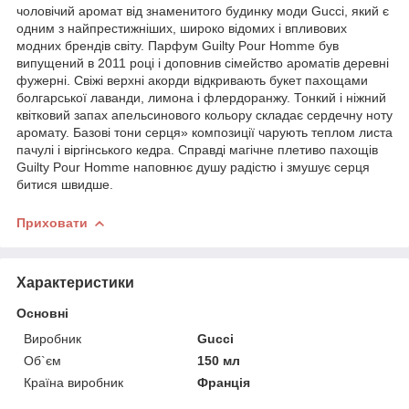
чоловічий аромат від знаменитого будинку моди Gucci, який є
одним з найпрестижніших, широко відомих і впливових
модних брендів світу. Парфум Guilty Pour Homme був
випущений в 2011 році і доповнив сімейство ароматів деревні
фужерні. Свіжі верхні акорди відкривають букет пахощами
болгарської лаванди, лимона і флердоранжу. Тонкий і ніжний
квітковий запах апельсинового кольору складає сердечну ноту
аромату. Базові тони серця» композиції чарують теплом листа
пачулі і віргінського кедра. Справді магічне плетиво пахощів
Guilty Pour Homme наповнює душу радістю і змушує серця
битися швидше.
Приховати
Характеристики
Основні
Виробник
Gucci
Об`єм
150 мл
Країна виробник
Франція