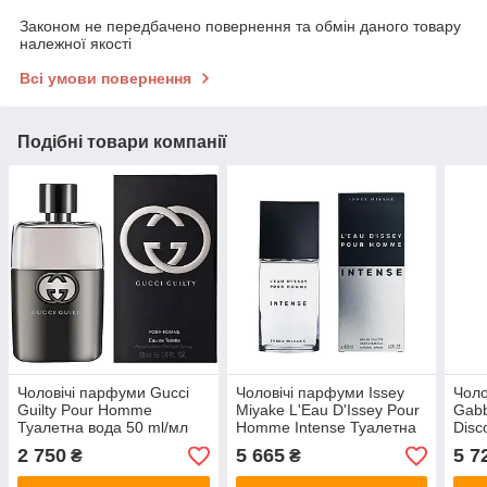
Законом не передбачено повернення та обмін даного товару
належної якості
Всі умови повернення
Подібні товари компанії
Чоловічі парфуми Gucci
Чоловічі парфуми Issey
Чоло
Guilty Pour Homme
Miyake L'Eau D'Issey Pour
Gabb
Туалетна вода 50 ml/мл
Homme Intense Туалетна
Disc
вода 125 ml/мл
Hom
2 750
5 665
5 7
₴
₴
Туал