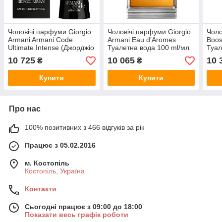
Чоловічі парфуми Giorgio
Чоловічі парфуми Giorgio
Чоло
Armani Armani Code
Armani Eau d’Aromes
Boos
Ultimate Intense (Джорджіо
Туалетна вода 100 ml/мл
Туал
Армані Армані Коде
Тестер
10 725
10 065
10 
₴
₴
Ультімейт Інтенс)
Туалетна вода 50 ml/мл
Купити
Купити
Про нас
100% позитивних з 466 відгуків за рік
Працює з 05.02.2016
м. Костопіль
Костопіль, Україна
Контакти
Сьогодні працює з 09:00 до 18:00
Показати весь графік роботи