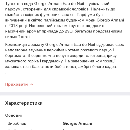
Туалетна вода Giorgio Armani Eau de Nuit – унікальний
парфум, створений для справжніх чоловіків. Належить до
сімейства східних фужерних запахів. Парфуми був
випущений в світло італійським будинком моди Giorgio Armani
в 2013 році. Наповнений теплом і чуттєвістю, досить
насичений аромат припаде до душі багатьом представникам
сильної статі.
Композиція аромату Giorgio Armani Eau de Nuit відкриває своє
неповторне звучання верхніми нотами рожевого перцю і
бергамота. В серці можна почути акорди геліотропа, ірису,
мускатного горіха і кардамону. На завершення композиції
залишаються базові ноти бобів тонка, амбрі і білого кедра.
.
Приховати
Характеристики
Основні
Виробник
Giorgio Armani