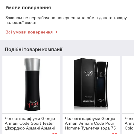
Умови повернення
Законом не передбачено повернення та обмін даного товару
належної якості
Всі умови повернення
Подібні товари компанії
Чоловічі парфуми Giorgio
Чоловічі парфуми Giorgio
Чоло
Armani Code Sport Tester
Armani Armani Code Pour
Arma
(Джорджіо Армані Армані
Homme Туалетна вода 75
Colo
Коде Спорт) Туалетна
ml/мл
ml/м