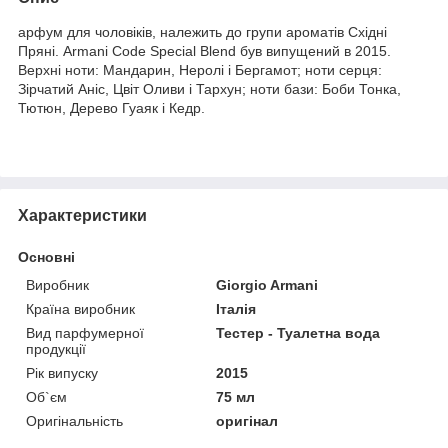
арфум для чоловіків, належить до групи ароматів Східні
Пряні. Armani Code Special Blend був випущений в 2015.
Верхні ноти: Мандарин, Неролі і Бергамот; ноти серця:
Зірчатий Аніс, Цвіт Оливи і Тархун; ноти бази: Боби Тонка,
Тютюн, Дерево Гуаяк і Кедр.
Характеристики
Основні
Виробник
Giorgio Armani
Країна виробник
Італія
Вид парфумерної
Тестер - Туалетна вода
продукції
Рік випуску
2015
Об`єм
75 мл
Оригінальність
оригінал