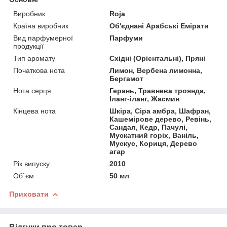
Виробник
Roja
Країна виробник
Об'єднані Арабські Емірати
Вид парфумерної
Парфуми
продукції
Тип аромату
Східні (Орієнтальні), Пряні
Початкова нота
Лимон, Вербена лимонна,
Бергамот
Нота серця
Герань, Травнева троянда,
Іланг-іланг, Жасмин
Кінцева нота
Шкіра, Сіра амбра, Шафран,
Кашемірове дерево, Ревінь,
Сандал, Кедр, Пачулі,
Мускатний горіх, Ваніль,
Мускус, Кориця, Дерево
агар
Рік випуску
2010
Об`єм
50 мл
Приховати