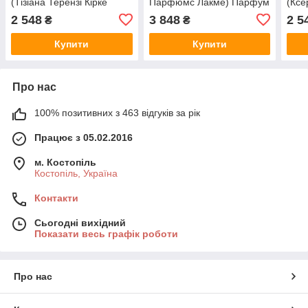
(Тізіана Терензі Кірке
Парфюмс Лакме) Парфум
(Ксе
Овердоз) Парфум 100 ml/
100 ml/мл
Пар
2 548
3 848
2 5
₴
₴
мл
Купити
Купити
Про нас
100% позитивних з 463 відгуків за рік
Працює з 05.02.2016
м. Костопіль
Костопіль, Україна
Контакти
Сьогодні вихідний
Показати весь графік роботи
Про нас