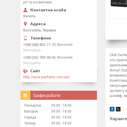
рії та косметики
Василь
Костопіль, Україна
+380 (68) 833-71-70
Василий
Менеджер
Club De N
+380 (66) 785-58-56
Василий
хто прагн
Менеджер
ідеальним
Armaf Clu
впевненіс
http://aura-parfums.com.ua/
Композиці
смородино
аромату е
Графік роботи
шлейф, як
Понеділок
09:00
18:00
Вівторок
09:00
18:00
Середа
09:00
18:00
Характ
Четвер
09:00
18:00