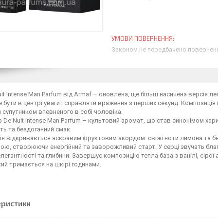
Законом не передбачено поверненн
uit Intense Man Parfum від Armaf – оновлена, ще більш насичена версія л
е бути в центрі уваги і справляти враження з перших секунд. Композиція 
 супутником впевненого в собі чоловіка.
b De Nuit Intense Man Parfum – культовий аромат, що став синонімом хариз
ть та бездоганний смак.
я відкривається яскравим фруктовим акордом: свіжі ноти лимона та б
ю, створюючи енергійний та заворожливий старт. У серці звучать благ
легантності та глибини. Завершує композицію тепла база з ванілі, сірої
ий тримається на шкірі годинами.
еристики