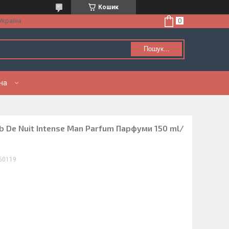
Кошик
Україна
Пошук...
нна
b De Nuit Intense Man Parfum Парфуми 150 ml/
A60119