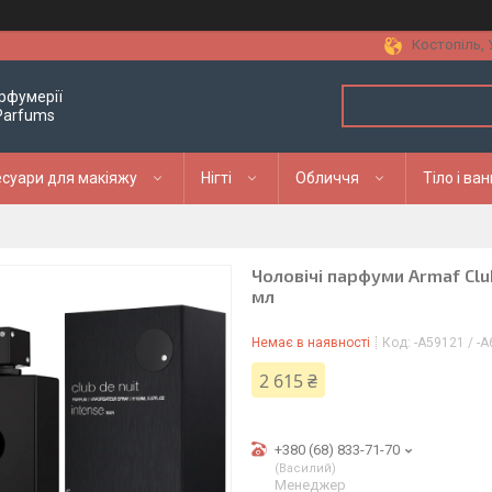
Костопіль, 
рфумерії
 Parfums
суари для макіяжу
Нігті
Обличчя
Тіло і ва
Чоловічі парфуми Armaf Clu
мл
Немає в наявності
Код:
-A59121 / -
2 615 ₴
+380 (68) 833-71-70
Василий
Менеджер