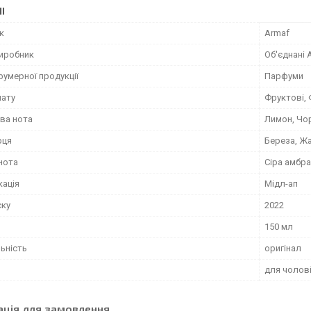
І
к
Armaf
виробник
Об'єднані 
фумерної продукції
Парфуми
мату
Фруктові,
ва нота
Лимон, Чо
рця
Береза, Ж
нота
Сіра амбра
кація
Мідл-ап
ску
2022
150 мл
ьність
оригінал
для чолові
ація для замовлення