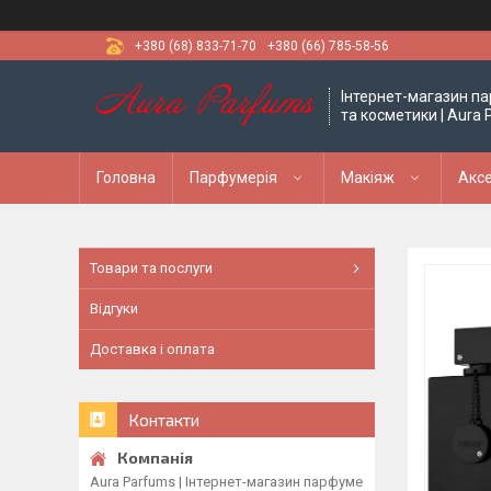
+380 (68) 833-71-70
+380 (66) 785-58-56
Інтернет-магазин па
та косметики | Aura
Головна
Парфумерія
Макіяж
Аксе
Товари та послуги
Відгуки
Доставка і оплата
Контакти
Aura Parfums | Інтернет-магазин парфуме