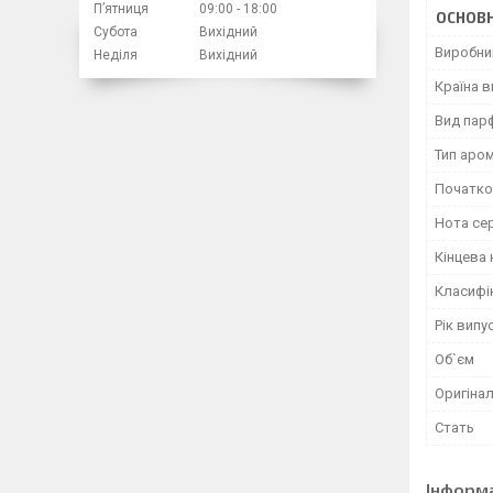
Пʼятниця
09:00
18:00
ОСНОВН
Субота
Вихідний
Виробни
Неділя
Вихідний
Країна 
Вид пар
Тип аро
Початко
Нота се
Кінцева 
Класифі
Рік випу
Об`єм
Оригінал
Стать
Інформ