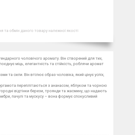
я та обмін даного товару належної якості
егендарного чоловічого аромату. Він створений для тих,
поєднує міць, елегантність та стійкість, роблячи аромат
ми та сили. Він втілює образ чоловіка, який цінує успіх,
ергамота переплітаються з ананасом, яблуком та чорною
ородні відтінки берези, троянди та жасмину, що надають
 амбри, пачулі та мускусу – вона формує спокусливий