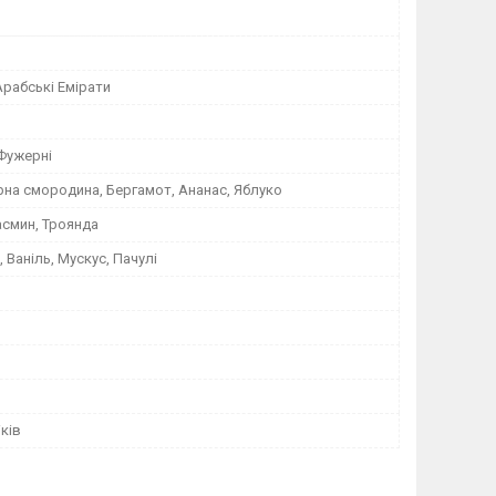
Арабські Емірати
 Фужерні
рна смородина, Бергамот, Ананас, Яблуко
асмин, Троянда
, Ваніль, Мускус, Пачулі
ків