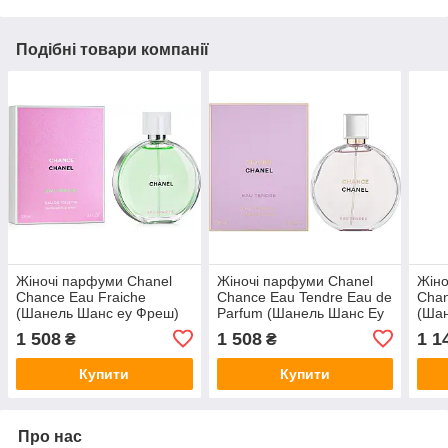
Подібні товари компанії
Жіночі парфуми Chanel
Жіночі парфуми Chanel
Жіно
Chance Eau Fraiche
Chance Eau Tendre Eau de
Chan
(Шанель Шанс еу Фреш)
Parfum (Шанель Шанс Еу
(Ша
Туалетна вода 100 ml/мл
Тендер) 100 ml/мл
Парф
1 508
1 508
1 1
₴
₴
мл
Купити
Купити
Про нас