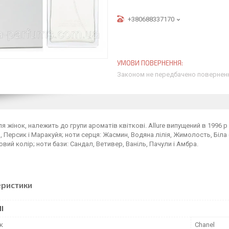
+380688337170
Законом не передбачено поверненн
я жінок, належить до групи ароматів квіткові. Allure випущений в 1996 р
 Персик і Маракуйя; ноти серця: Жасмин, Водяна лілія, Жимолость, Біла ф
вий колір; ноти бази: Сандал, Ветивер, Ваніль, Пачули і Амбра.
еристики
І
к
Chanel