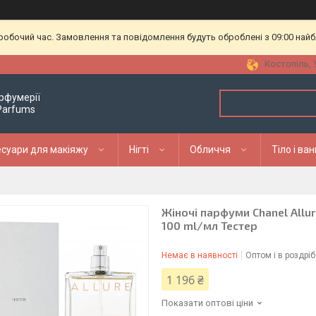
еробочий час. Замовлення та повідомлення будуть оброблені з 09:00 найб
Костопіль, 
рфумерії
 Parfums
суари для макіяжу
Нігті
Обличчя
Тіло і ва
Жіночі парфуми Chanel All
100 ml/мл Тестер
Немає в наявності
Оптом і в роздріб
1 196 ₴
Показати оптові ціни