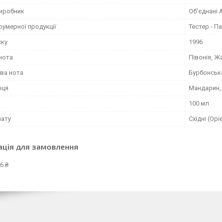
виробник
Об'єднані 
фумерної продукції
Тестер - 
ску
1996
нота
Півонія, Ж
ва нота
Бурбонськ
рця
Мандарин,
100 мл
мату
Східні (Орі
ація для замовлення
6 ₴