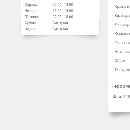
Середа
09:00
18:00
Країна 
Четвер
09:00
18:00
Вид пар
Пʼятниця
09:00
18:00
Субота
Вихідний
Рік випу
Неділя
Вихідний
Кінцева 
Початко
Нота се
Об`єм
Тип аро
Інформ
Ціна:
1 19