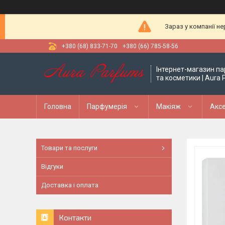
Зараз у компанії н
+380 (68) 833-71-70
+380 (66) 785-58-56
Інтернет-магазин па
та косметики | Aura
Головна
Парфумерія
Макіяж
Аксе
Товари та послуги
Відгуки
Доставка і оплата
Контакти