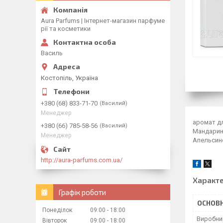
Aura Parfums | Інтернет-магазин парфуме
рії та косметики
Василь
Костопіль, Україна
+380 (68) 833-71-70
Василий
Менеджер
аромат дл
+380 (66) 785-58-56
Василий
Мандарин,
Менеджер
Апельсино
http://aura-parfums.com.ua/
Характ
Графік роботи
ОСНОВН
Понеділок
09:00
18:00
Виробни
Вівторок
09:00
18:00