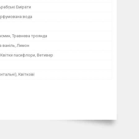
Арабські Емірати
Парфумована вода
асмин, Травнева троянда
а ваніль, Лимон
 Квітки пасифлори, Ветивер
єнтальні), Квіткові