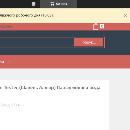
Кошик
лижчого робочого дня (10.08).
Україна
Пошук...
нна
ure Tester (Шанель Аллюр) Парфумована вода
Код:
9774