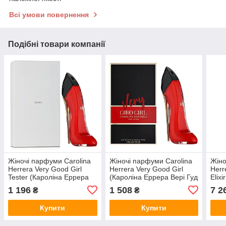
Всі умови повернення
Подібні товари компанії
Жіночі парфуми Carolina
Жіночі парфуми Carolina
Жіно
Herrera Very Good Girl
Herrera Very Good Girl
Herr
Tester (Кароліна Еррера
(Кароліна Еррера Вері Гуд
Elix
Вері Гуд Герл)
Герл) Парфумована вода
Вері
1 196
1 508
7 2
₴
₴
Парфумована вода 80 ml/
80 ml/мл
Парф
мл Тестер
мл
Купити
Купити