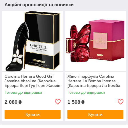
Акційні пропозиції та новинки
Carolina Herrera Good Girl
Жіночі парфуми Carolina
Jasmine Absolute (Кароліна
Herrera La Bomba Intensa
Еррера Вері Гуд Герл Жасмін
(Кароліна Еррера Ла Бомба
Абсолют) Парфумована вода
Інтенс) Парфумована вода
Готово до відправки
Готово до відправки
80 ml/мл
80 ml/мл
2 080
1 508
₴
₴
Купити
Купити