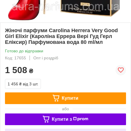
Жіночі парфуми Carolina Herrera Very Good
Girl Elixir (Кароліна Еррера Вері Гуд Герл
Еліксир) Парфумована вода 80 ml/мл
Готово до відправки
Код: 17655
Опт і роздріб
1 508
₴
1 456 ₴
від 3 шт.
Купити
або
Купити з