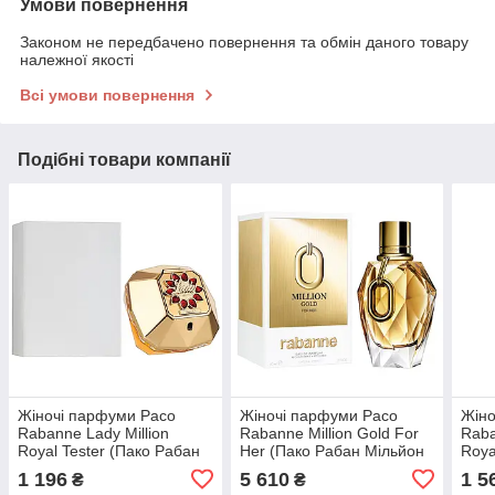
Умови повернення
Законом не передбачено повернення та обмін даного товару
належної якості
Всі умови повернення
Подібні товари компанії
Жіночі парфуми Paco
Жіночі парфуми Paco
Жіно
Rabanne Lady Million
Rabanne Million Gold For
Raba
Royal Tester (Пако Рабан
Her (Пако Рабан Мільйон
Roya
Леді Мільйон Роял)
Голд Фор Хер)
Міль
1 196
5 610
1 5
₴
₴
Парфумована вода 80 ml/
Парфумована вода 90 ml/
Парф