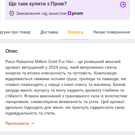
Що таке купити з Пром?
Замовлення під захистом
ідгуки про товар
Доставка
Оплата
Умови повернення
Опис
Paco Rabanne Million Gold For Her – це розкішний жіночий
аромат, випущений у 2024 році, який випромінює сяючу
енергію та втілює елегантність та чуттєвість. Композиція
відкривається свіжими нотами груші, троянди та лаванди, які
плавно переходять у серце з іланг-ілангу та жасмину. Базові
акорди ванілі, мускусу та моху надають аромату глибини та
стійкості. Флакон виконаний з гранованого скла із золотистим
ланцюжком, символізуючи впевненість та успіх. Цей аромат
ідеально підходить для жінок, які прагнуть підкреслити свою
індивідуальність та стиль.
Приховати