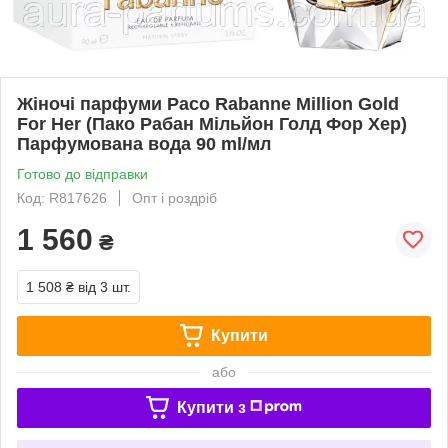
Жіночі парфуми Paco Rabanne Million Gold
For Her (Пако Рабан Мільйон Голд Фор Хер)
Парфумована вода 90 ml/мл
Готово до відправки
Код: R817626
Опт і роздріб
1 560
₴
1 508 ₴
від 3 шт.
Купити
або
Купити з