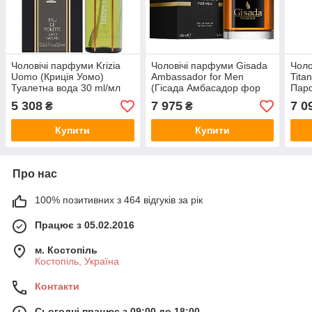
Чоловічі парфуми Krizia
Чоловічі парфуми Gisada
Чоло
Uomo (Криція Уомо)
Ambassador for Men
Tita
Туалетна вода 30 ml/мл
(Гісада Амбасадор фор
Пар
Мен) Парфумована вода
ml/м
5 308
7 975
7 0
₴
₴
100 ml/мл
Купити
Купити
Про нас
100% позитивних з 464 відгуків за рік
Працює з 05.02.2016
м. Костопіль
Костопіль, Україна
Контакти
Сьогодні працює з 09:00 до 18:00