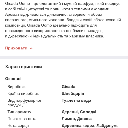
Gisada Uomo - це елегантний і мужній парфум, який поєднує
в собі свіжі цитрусові та пряні ноти з теплими акордами.
Аромат відкривається динамічно, створюючи образ
впевненого, стильного чоловіка. Завдяки своїй збалансованій
композиції, Gisada Uomo ідеально підходить для
повсякденного використання та особливих випадків,
підкреслюючи індивідуальність та харизму власника.
Приховати
Характеристики
Основні
Виробник
Gisada
Країна виробник
Швейцарія
Вид парфумерної
Туалетна вода
продукції
Тип аромату
Деревні, Солодкі
Початкова нота
Лимон, Давана
Нота серця
Деревина кедра, Лабданум,