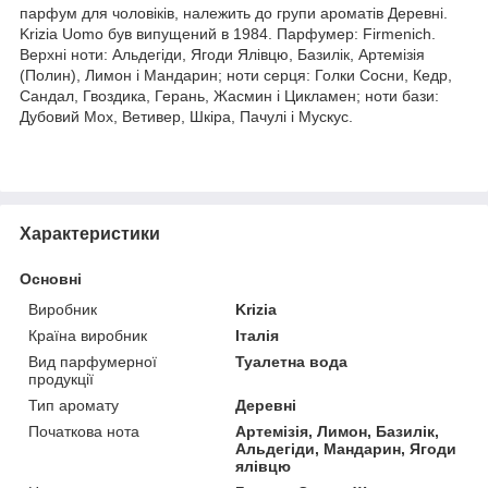
парфум для чоловіків, належить до групи ароматів Деревні.
Krizia Uomo був випущений в 1984. Парфумер: Firmenich.
Верхні ноти: Альдегіди, Ягоди Ялівцю, Базилік, Артемізія
(Полин), Лимон і Мандарин; ноти серця: Голки Сосни, Кедр,
Сандал, Гвоздика, Герань, Жасмин і Цикламен; ноти бази:
Дубовий Мох, Ветивер, Шкіра, Пачулі і Мускус.
Характеристики
Основні
Виробник
Krizia
Країна виробник
Італія
Вид парфумерної
Туалетна вода
продукції
Тип аромату
Деревні
Початкова нота
Артемізія, Лимон, Базилік,
Альдегіди, Мандарин, Ягоди
ялівцю