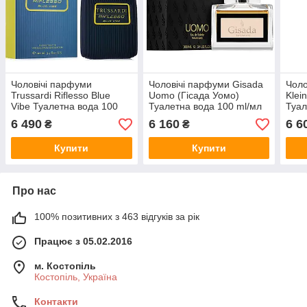
Чоловічі парфуми
Чоловічі парфуми Gisada
Чоло
Trussardi Riflesso Blue
Uomo (Гісада Уомо)
Klei
Vibe Туалетна вода 100
Туалетна вода 100 ml/мл
Туал
ml/мл
6 490
6 160
6 6
₴
₴
Купити
Купити
Про нас
100% позитивних з 463 відгуків за рік
Працює з 05.02.2016
м. Костопіль
Костопіль, Україна
Контакти