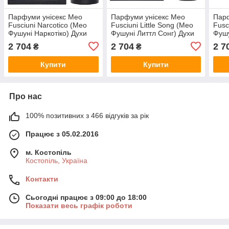
Парфуми унісекс Meo
Парфуми унісекс Meo
Парф
Fusciuni Narcotico (Мео
Fusciuni Little Song (Мео
Fusc
Фушуні Наркотіко) Духи
Фушуні Литтл Сонг) Духи
Фушу
100 ml/мл
100 ml/мл
ml/м
2 704
2 704
2 7
₴
₴
Купити
Купити
Про нас
100% позитивних з 466 відгуків за рік
Працює з 05.02.2016
м. Костопіль
Костопіль, Україна
Контакти
Сьогодні працює з 09:00 до 18:00
Показати весь графік роботи