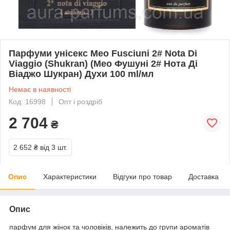
Парфуми унісекс Meo Fusciuni 2# Nota Di
Viaggio (Shukran) (Мео Фушуні 2# Нота Ді
Віаджо Шукран) Духи 100 ml/мл
Немає в наявності
Код: 16998
Опт і роздріб
2 704
₴
2 652 ₴
від 3 шт.
Опис
Характеристики
Відгуки про товар
Доставка
Опис
парфум для жінок та чоловіків, належить до групи ароматів