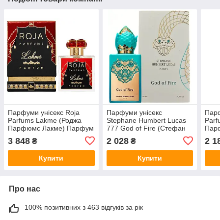
Парфуми унісекс Roja
Парфуми унісекс
Парф
Parfums Lakme (Роджа
Stephane Humbert Lucas
Parf
Парфюмс Лакме) Парфум
777 God of Fire (Стефан
Пар
100 ml/мл
Гумберт Лукас Год оф
ml/м
3 848
2 028
2 1
₴
₴
Фаєр) Парфум 50 ml/мл
Купити
Купити
Про нас
100% позитивних з 463 відгуків за рік