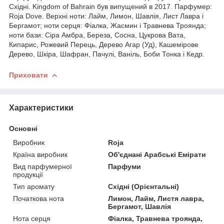
Східні. Kingdom of Bahrain був випущений в 2017. Парфумер:
Roja Dove. Верхні ноти: Лайм, Лимон, Шавлія, Лист Лавра і
Бергамот; ноти серця: Фіалка, Жасмин і Травнева Троянда;
ноти бази: Сіра Амбра, Береза, Сосна, Цукрова Вата,
Кипарис, Рожевий Перець, Дерево Агар (Уд), Кашемірове
Дерево, Шкіра, Шафран, Пачулі, Ваніль, Боби Тонка і Кедр.
Приховати
Характеристики
Основні
Виробник
Roja
Країна виробник
Об'єднані Арабські Емірати
Вид парфумерної
Парфуми
продукції
Тип аромату
Східні (Орієнтальні)
Початкова нота
Лимон, Лайм, Листя лавра,
Бергамот, Шавлія
Нота серця
Фіалка, Травнева троянда,