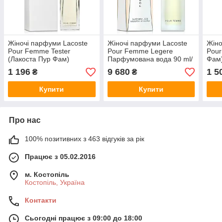
Жіночі парфуми Lacoste
Жіночі парфуми Lacoste
Жіно
Pour Femme Tester
Pour Femme Legere
Pour
(Лакоста Пур Фам)
Парфумована вода 90 ml/
Фам
Парфумована вода 90 ml/
мл
90 m
1 196
9 680
1 5
₴
₴
мл Тестер
Купити
Купити
Про нас
100% позитивних з 463 відгуків за рік
Працює з 05.02.2016
м. Костопіль
Костопіль, Україна
Контакти
Сьогодні працює з 09:00 до 18:00