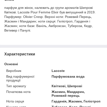
парфум для жінок, належить до групи ароматів Шипрові
Квіткові. Lacoste Pour Femme Elixir був випущений в 2019.
Парфумер: Olivier Cresp. Верхні ноти: Рожевий Перець,
Жасмин і Мандарин; ноти серця: Геліотроп, Гарденія і
Жасмин; ноти бази: Ваніль, Амброксан, Тубероза, Кедр,
Ветивер і Пачулі.
Характеристики
Основні
Виробник
Lacoste
Вид парфумерної
Парфумована вода
продукції
Тип аромату
Квіткові, Шипрові
Початкова нота
Жасмин, Мандарин,
Рожевий перець
Нота серця
Гарденія, Жасмин, Геліотроп
Кінцева нота
Тубероза, Кедр, Пачулі,