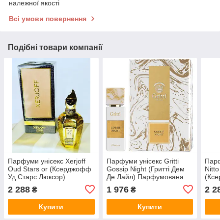
належної якості
Всі умови повернення
Подібні товари компанії
Парфуми унісекс Xerjoff
Парфуми унісекс Gritti
Парф
Oud Stars or (Ксерджофф
Gossip Night (Гритті Дем
Nitt
Уд Старс Люксор)
Де Лайл) Парфумована
(Ксе
Парфумована вода 100
вода 100 ml/мл
Парф
2 288
1 976
2 2
₴
₴
ml/мл
мл
Купити
Купити