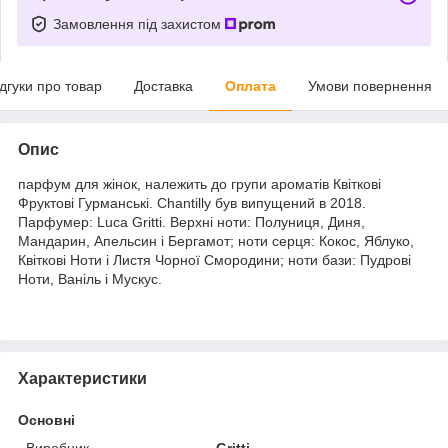
Замовлення під захистом
ідгуки про товар
Доставка
Оплата
Умови повернення
Опис
парфум для жінок, належить до групи ароматів Квіткові
Фруктові Гурманські. Chantilly був випущений в 2018.
Парфумер: Luca Gritti. Верхні ноти: Полуниця, Диня,
Мандарин, Апельсин і Бергамот; ноти серця: Кокос, Яблуко,
Квіткові Ноти і Листя Чорної Смородини; ноти бази: Пудрові
Ноти, Ваніль і Мускус.
Характеристики
Основні
Виробник
Gritti