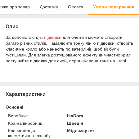
дгуки про товар
Доставка
Оплата
Умови повернення
Опис
За допомогою цієї
підводки
для очей ви можете створити
багато різних стилів. Намалюйте тонку лінію підводки, створіть
класичне крило або нанесіть по ватерлінії, щоб вії були
густішими. Для злегка розтушованого ефекту димчастих крил
розтушуйте підводку для очей, перш ніж вона тане на шкірі.
Характеристики
Основні
Виробник
IsaDora
Країна виробник
Швеція
Класифікація
Мідл-маркет
косметичного засобу