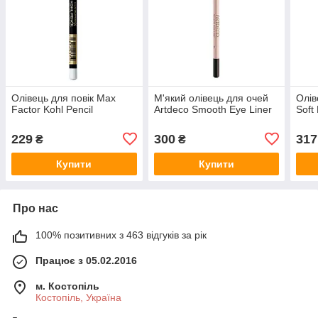
Олівець для повік Max
М'який олівець для очей
Олів
Factor Kohl Pencil
Artdeco Smooth Eye Liner
Soft
229
300
317
₴
₴
Купити
Купити
Про нас
100% позитивних з 463 відгуків за рік
Працює з 05.02.2016
м. Костопіль
Костопіль, Україна