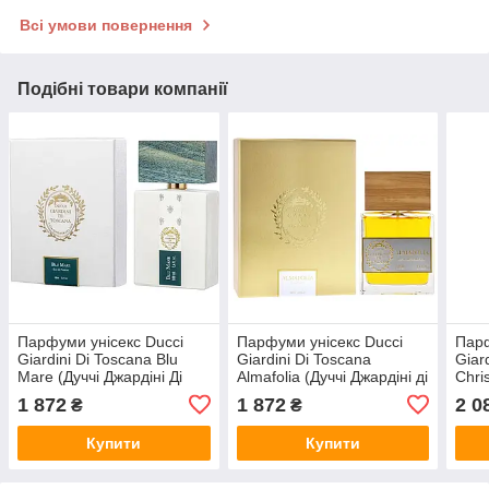
Всі умови повернення
Подібні товари компанії
Парфуми унісекс Ducci
Парфуми унісекс Ducci
Парф
Giardini Di Toscana Blu
Giardini Di Toscana
Giar
Mare (Дуччі Джардіні Ді
Almafolia (Дуччі Джардіні ді
Chri
Тоскана Блакитне море)
Тоскана Альмафолія)
Тоск
1 872
1 872
2 0
₴
₴
Парфумована вода 100
Парфумована вода 100
Пар
ml/мл
ml/мл
ml/м
Купити
Купити