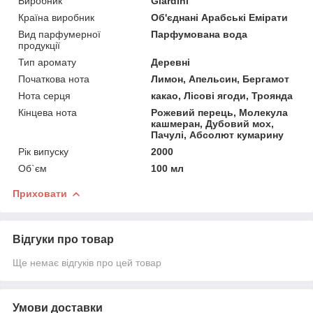
Виробник
Giardini
Країна виробник
Об'єднані Арабські Емірати
Вид парфумерної
Парфумована вода
продукції
Тип аромату
Деревні
Початкова нота
Лимон, Апельсин, Бергамот
Нота серця
какао, Лісові ягоди, Троянда
Кінцева нота
Рожевий перець, Молекула
кашмеран, Дубовий мох,
Пачулі, Абсолют кумарину
Рік випуску
2000
Об`єм
100 мл
Приховати
Відгуки про товар
Ще немає відгуків про цей товар
Умови доставки