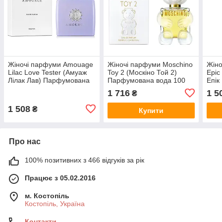
Жіночі парфуми Amouage
Жіночі парфуми Moschino
Жін
Lilac Love Tester (Амуаж
Toy 2 (Москіно Той 2)
Epic
Лілак Лав) Парфумована
Парфумована вода 100
Епік
вода 100 ml/мл Тестер
ml/мл
вода
1 716
1 5
₴
1 508
₴
Купити
Про нас
100% позитивних з 466 відгуків за рік
Працює з 05.02.2016
м. Костопіль
Костопіль, Україна
Контакти