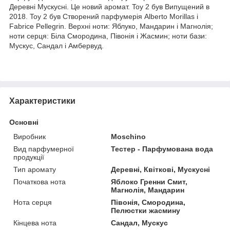
Деревні Мускусні. Це новий аромат. Toy 2 був Випущений в
2018. Toy 2 був Створений парфумерія Alberto Morillas і
Fabrice Pellegrin. Верхні ноти: Яблуко, Мандарин і Магнолія;
ноти серця: Біла Смородина, Півонія і Жасмин; ноти бази:
Мускус, Сандал і Амбервуд.
Характеристики
Основні
Виробник
Moschino
Вид парфумерної
Тестер - Парфумована вода
продукції
Тип аромату
Деревні, Квіткові, Мускусні
Початкова нота
Яблоко Гренни Смит,
Магнолія, Мандарин
Нота серця
Півонія, Смородина,
Пелюстки жасмину
Кінцева нота
Сандал, Мускус