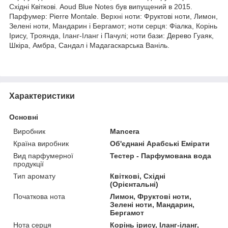
Східні Квіткові. Aoud Blue Notes був випущений в 2015.
Парфумер: Pierre Montale. Верхні ноти: Фруктові ноти, Лимон,
Зелені ноти, Мандарин і Бергамот; ноти серця: Фіалка, Корінь
Ірису, Троянда, Іланг-Іланг і Пачулі; ноти бази: Дерево Гуаяк,
Шкіра, Амбра, Сандал і Мадагаскарська Ваніль.
Характеристики
Основні
Виробник
Mancera
Країна виробник
Об'єднані Арабські Емірати
Вид парфумерної
Тестер - Парфумована вода
продукції
Тип аромату
Квіткові, Східні
(Орієнтальні)
Початкова нота
Лимон, Фруктові ноти,
Зелені ноти, Мандарин,
Бергамот
Нота серця
Корінь ірису, Іланг-іланг,