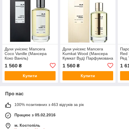
Духи унісекс Mancera
Духи унісекс Mancera
Парф
Coco Vanille (Мансера
Kumkat Wood (Мансера
Red 
Коко Ваніль)
Кумкат Вуд) Парфумована
Ред 
Парфумована вода 120
вода 120 ml/мл
Пар
1 560
1 560
1 6
₴
₴
ml/мл
ml/м
Купити
Купити
Про нас
100% позитивних з 463 відгуків за рік
Працює з 05.02.2016
м. Костопіль