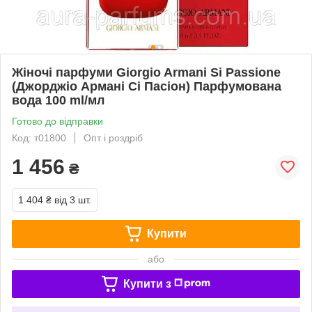
Жіночі парфуми Giorgio Armani Si Passione
(Джорджіо Армані Сі Пасіон) Парфумована
вода 100 ml/мл
Готово до відправки
Код: т01800
Опт і роздріб
1 456
₴
1 404 ₴
від 3 шт.
Купити
або
Купити з