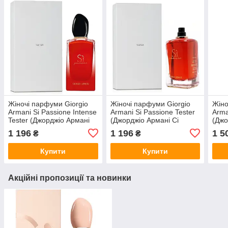
Жіночі парфуми Giorgio
Жіночі парфуми Giorgio
Жіно
Armani Si Passione Intense
Armani Si Passione Tester
Arma
Tester (Джорджіо Армані
(Джорджіо Армані Сі
(Джо
Сі Пасіон Інтенс)
Пасіон) Парфумована
Пасі
1 196
1 196
1 5
₴
₴
Парфумована вода 100
вода 100 ml/мл Тестер
Пар
ml/мл Тестер
ml/м
Купити
Купити
Акційні пропозиції та новинки