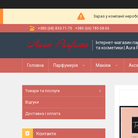
Зараз у компанії нероб
+380 (68) 833-71-70
+380 (66) 785-58-56
Інтернет-магазин па
та косметики | Aura
Головна
Парфумерія
Макіяж
Аксе
Товари та послуги
Відгуки
Доставка і оплата
Контакти