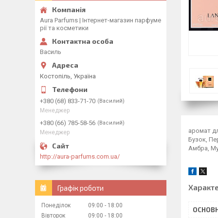
Aura Parfums | Інтернет-магазин парфуме
рії та косметики
Василь
Костопіль, Україна
+380 (68) 833-71-70
Василий
Менеджер
+380 (66) 785-58-56
Василий
аромат дл
Менеджер
Бузок, Пе
Амбра, Му
http://aura-parfums.com.ua/
Характ
Графік роботи
Понеділок
09:00
18:00
ОСНОВН
Вівторок
09:00
18:00