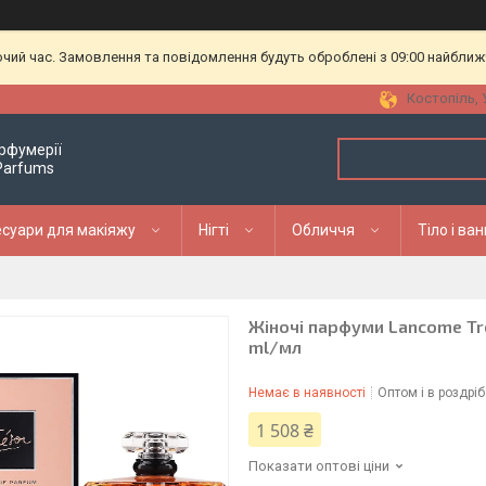
очий час. Замовлення та повідомлення будуть оброблені з 09:00 найближч
Костопіль, 
рфумерії
 Parfums
суари для макіяжу
Нігті
Обличчя
Тіло і ва
Жіночі парфуми Lancome Tr
ml/мл
Немає в наявності
Оптом і в роздріб
1 508 ₴
Показати оптові ціни