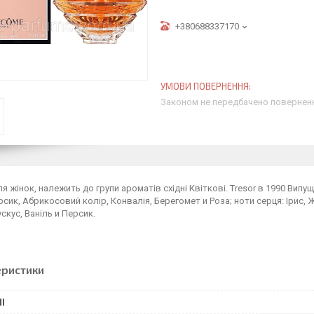
+380688337170
Законом не передбачено поверненн
я жінок, належить до групи ароматів східні Квіткові. Tresor в 1990 Випу
рсик, Абрикосовий колір, Конвалія, Берегомет и Роза; ноти серця: Ірис, 
скус, Ваніль и Персик.
еристики
І