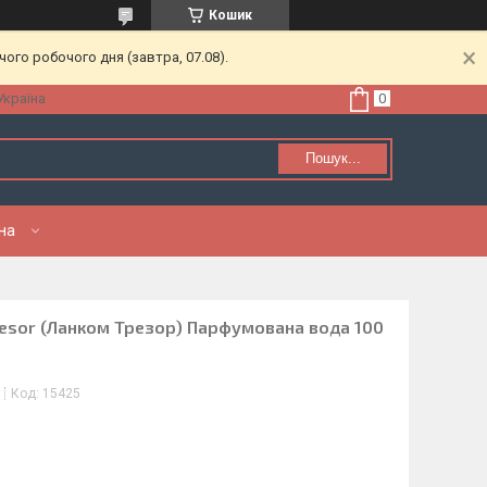
Кошик
ого робочого дня (завтра, 07.08).
Україна
Пошук...
нна
esor (Ланком Трезор) Парфумована вода 100
Код:
15425