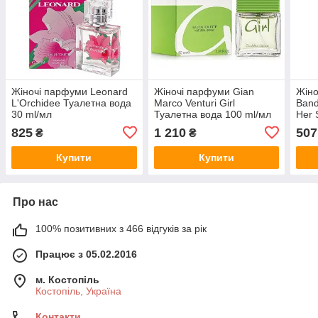
Жіночі парфуми Leonard
Жіночі парфуми Gian
Жіно
L'Orchidee Туалетна вода
Marco Venturi Girl
Band
30 ml/мл
Туалетна вода 100 ml/мл
Her 
Wome
825
1 210
507
₴
₴
ml/м
Купити
Купити
Про нас
100% позитивних з 466 відгуків за рік
Працює з 05.02.2016
м. Костопіль
Костопіль, Україна
Контакти