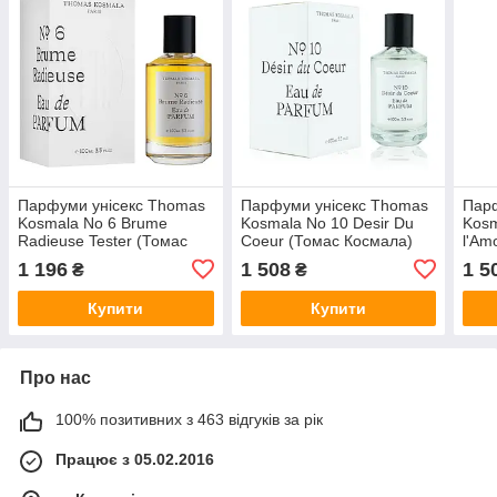
Парфуми унісекс Thomas
Парфуми унісекс Thomas
Парф
Kosmala No 6 Brume
Kosmala No 10 Desir Du
Kosm
Radieuse Tester (Томас
Coeur (Томас Космала)
l'Am
Космала Брюм Радьюс)
Парфумована вода 100
Лям
1 196
1 508
1 5
₴
₴
Парфумована вода 100
ml/мл
вода
ml/мл Тестер
Купити
Купити
Про нас
100% позитивних з 463 відгуків за рік
Працює з 05.02.2016