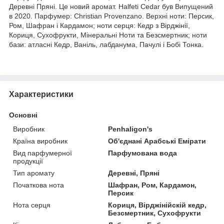
Деревні Пряні. Це новий аромат. Halfeti Cedar був Випущений
в 2020. Парфумер: Christian Provenzano. Верхні ноти: Персик,
Ром, Шафран і Кардамон; ноти серця: Кедр з Вірджінії,
Кориця, Сухофрукти, Мінеральні Ноти та Безсмертник; ноти
бази: атласні Кедр, Ваніль, лабданума, Пачулі і Бобі Тонка.
Характеристики
Основні
Виробник
Penhaligon's
Країна виробник
Об'єднані Арабські Емірати
Вид парфумерної
Парфумована вода
продукції
Тип аромату
Деревні, Пряні
Початкова нота
Шафран, Ром, Кардамон,
Персик
Нота серця
Кориця, Вірджінійскій кедр,
Безсмертник, Сухофрукти