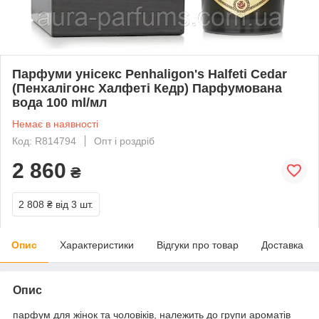
Парфуми унісекс Penhaligon's Halfeti Cedar
(Пенхалігонс Халфеті Кедр) Парфумована
вода 100 ml/мл
Немає в наявності
Код: R814794
Опт і роздріб
2 860
₴
2 808 ₴
від 3 шт.
Опис
Характеристики
Відгуки про товар
Доставка
Опис
парфум для жінок та чоловіків, належить до групи ароматів