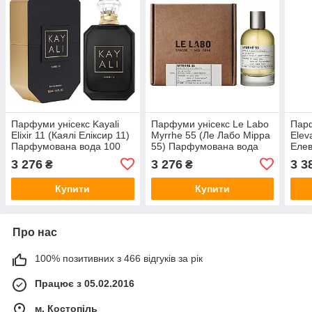
Парфуми унісекс Kayali
Парфуми унісекс Le Labo
Парф
Elixir 11 (Каялі Еліксир 11)
Myrrhe 55 (Ле Лабо Мірра
Elev
Парфумована вода 100
55) Парфумована вода
Елев
ml/мл
100 ml/мл
Пар
3 276
3 276
3 3
₴
₴
ml/м
Купити
Купити
Про нас
100% позитивних з 466 відгуків за рік
Працює з 05.02.2016
м. Костопіль