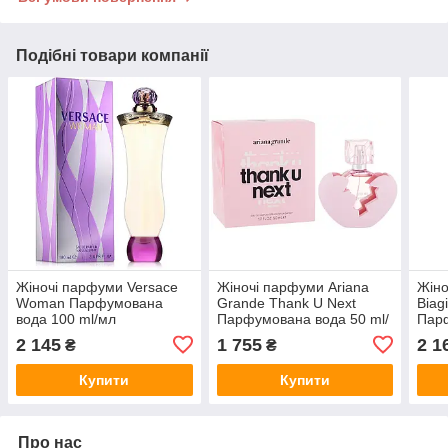
Подібні товари компанії
Жіночі парфуми Versace
Жіночі парфуми Ariana
Жіно
Woman Парфумована
Grande Thank U Next
Biag
вода 100 ml/мл
Парфумована вода 50 ml/
Парф
мл
мл Т
2 145
1 755
2 1
₴
₴
Купити
Купити
Про нас