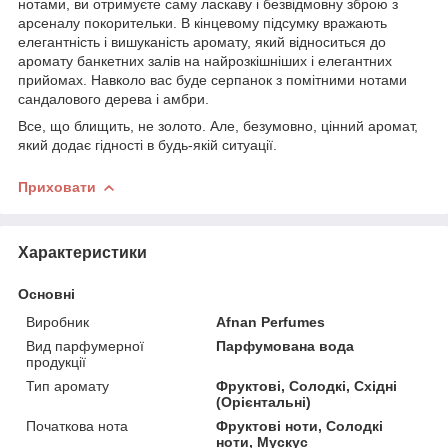
нотами, ви отримуєте саму ласкаву і безвідмовну зброю з
арсеналу покорительки. В кінцевому підсумку вражають
елегантність і вишуканість аромату, який відноситься до
аромату банкетних залів на найрозкішніших і елегантних
прийомах. Навколо вас буде серпанок з помітними нотами
сандалового дерева і амбри.
Все, що блищить, не золото. Але, безумовно, цінний аромат,
який додає гідності в будь-якій ситуації.
Приховати
Характеристики
Основні
Виробник
Afnan Perfumes
Вид парфумерної
Парфумована вода
продукції
Тип аромату
Фруктові, Солодкі, Східні
(Орієнтальні)
Початкова нота
Фруктові ноти, Солодкі
ноти, Мускус