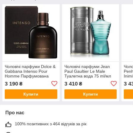
Чоловічі парфуми Dolce &
Чоловічі парфуми Jean
Чоло
Gabbana Intenso Pour
Paul Gaultier Le Male
Penh
Homme Парфумована
Туалетна вода 75 ml/мл
Inimi
вода 75 ml/мл
(Пен
3 190
3 410
3 4
₴
₴
Віл
вода
Купити
Купити
Про нас
100% позитивних з 464 відгуків за рік