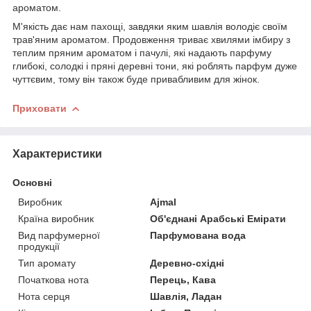
ароматом.
М'якість дає нам пахощі, завдяки яким шавлія володіє своїм
трав'яним ароматом. Продовження триває хвилями імбиру з
теплим пряним ароматом і пачулі, які надають парфуму
глибокі, солодкі і пряні деревні тони, які роблять парфум дуже
чуттєвим, тому він також буде привабливим для жінок.
Приховати
Характеристики
Основні
Виробник
Ajmal
Країна виробник
Об'єднані Арабські Емірати
Вид парфумерної
Парфумована вода
продукції
Тип аромату
Деревно-східні
Початкова нота
Перець, Кава
Нота серця
Шавлія, Ладан