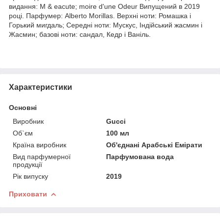
видання: M & eacute; moire d'une Odeur Випущений в 2019
році. Парфумер: Alberto Morillas. Верхні ноти: Ромашка і
Горький мигдаль; Середні ноти: Мускус, Індійський жасмин і
Жасмин; базові ноти: сандал, Кедр і Ваніль.
Характеристики
Основні
Виробник
Gucci
Об`єм
100 мл
Країна виробник
Об'єднані Арабські Емірати
Вид парфумерної
Парфумована вода
продукції
Рік випуску
2019
Приховати