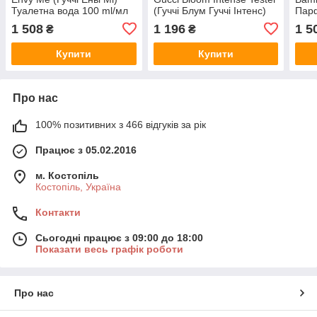
Туалетна вода 100 ml/мл
(Гуччі Блум Гуччі Інтенс)
Парф
Парфумована вода 100
мл
1 508
1 196
1 5
₴
₴
ml/мл Тестер
Купити
Купити
Про нас
100% позитивних з 466 відгуків за рік
Працює з 05.02.2016
м. Костопіль
Костопіль, Україна
Контакти
Сьогодні працює з 09:00 до 18:00
Показати весь графік роботи
Про нас