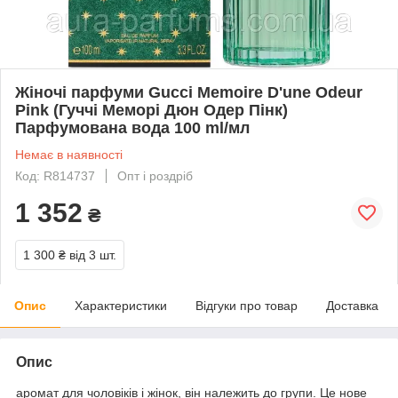
Жіночі парфуми Gucci Memoire D'une Odeur
Pink (Гуччі Меморі Дюн Одер Пінк)
Парфумована вода 100 ml/мл
Немає в наявності
Код: R814737
Опт і роздріб
1 352
₴
1 300 ₴
від 3 шт.
Опис
Характеристики
Відгуки про товар
Доставка
Опис
аромат для чоловіків і жінок, він належить до групи. Це нове