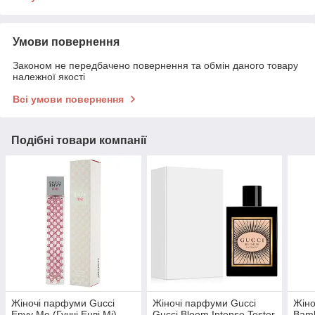
Умови повернення
Законом не передбачено повернення та обмін даного товару
належної якості
Всі умови повернення
Подібні товари компанії
Жіночі парфуми Gucci
Жіночі парфуми Gucci
Жіно
Envy Me (Гуччі Енві Мі)
Gucci Bloom Intense Tester
Bamb