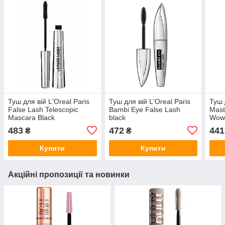
Туш для вій L'Oreal Paris
Туш для вій L'Oreal Paris
Туш 
False Lash Telescopic
Bambi Eye False Lash
Mast
Mascara Black
black
Wow 
Masc
483
472
441
₴
₴
Купити
Купити
Акційні пропозиції та новинки