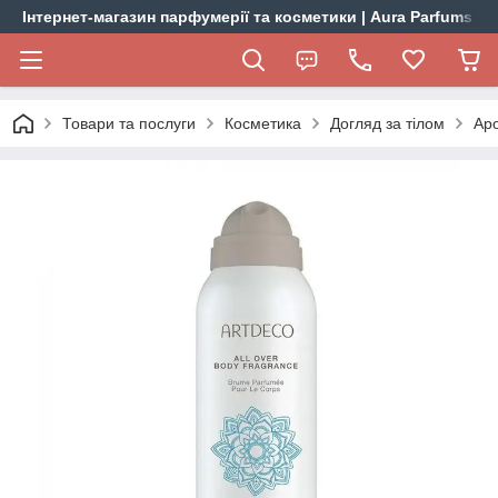
Інтернет-магазин парфумерії та косметики | Aura Parfums
Товари та послуги
Косметика
Догляд за тілом
Аро