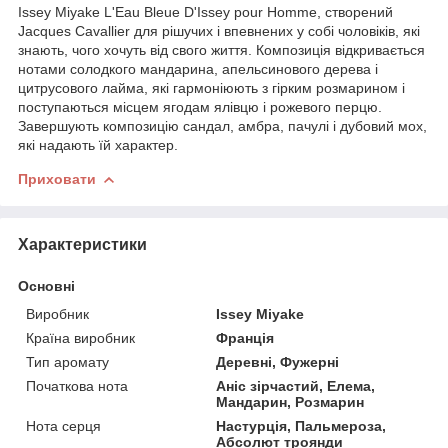
Issey Miyake L'Eau Bleue D'Issey pour Homme, створений
Jacques Cavallier для рішучих і впевнених у собі чоловіків, які
знають, чого хочуть від свого життя. Композиція відкривається
нотами солодкого мандарина, апельсинового дерева і
цитрусового лайма, які гармоніюють з гірким розмарином і
поступаються місцем ягодам ялівцю і рожевого перцю.
Завершують композицію сандал, амбра, пачулі і дубовий мох,
які надають їй характер.
Приховати
Характеристики
Основні
Виробник
Issey Miyake
Країна виробник
Франція
Тип аромату
Деревні, Фужерні
Початкова нота
Аніс зірчастий, Елема,
Мандарин, Розмарин
Нота серця
Настурція, Пальмероза,
Абсолют троянди