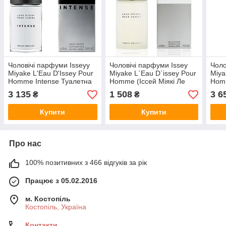
Чоловічі парфуми Isseyy
Чоловічі парфуми Issey
Чоло
Miyake L'Eau D'Issey Pour
Miyake L`Eau D`issey Pour
Miya
Homme Intense Туалетна
Homme (Іссей Міякі Ле
Homm
вода 75 ml/мл
Дісей Пур Хом) Туалетна
вода
3 135
1 508
3 6
₴
₴
вода 125 ml/мл
Купити
Купити
Про нас
100% позитивних з 466 відгуків за рік
Працює з 05.02.2016
м. Костопіль
Костопіль, Україна
Контакти