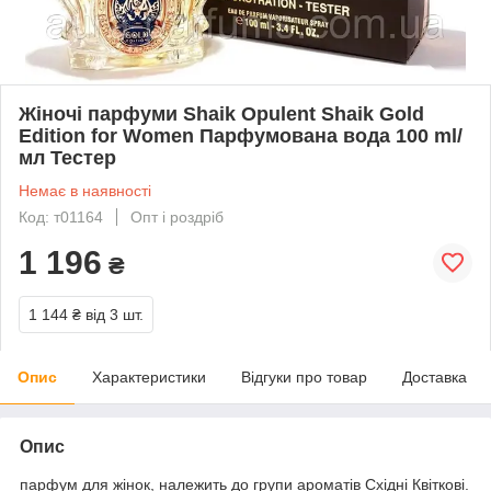
Жіночі парфуми Shaik Opulent Shaik Gold
Edition for Women Парфумована вода 100 ml/
мл Тестер
Немає в наявності
Код: т01164
Опт і роздріб
1 196
₴
1 144 ₴
від 3 шт.
Опис
Характеристики
Відгуки про товар
Доставка
Опис
парфум для жінок, належить до групи ароматів Східні Квіткові.