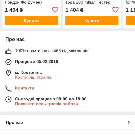
Лондон Фо Вумен)
вода 100 ml/мл Тестер
for
Парфумована вода 100
вода
1 404
1 404
1 1
₴
₴
ml/мл
Купити
Купити
Про нас
100% позитивних з 466 відгуків за рік
Працює з 05.02.2016
м. Костопіль
Костопіль, Україна
Контакти
Сьогодні працює з 09:00 до 18:00
Показати весь графік роботи
Про нас